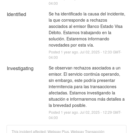
04:00
Identified
Se ha identificado la causa del incidente, 
la que corresponde a rechazos 
asociados al emisor Banco Estado Visa 
Débito. Estamos trabajando en la 
solución. Estaremos informando 
novedades por esta vía.
Posted
1
year ago.
Jul
02
,
2025
-
12:33
GMT-
04:00
Investigating
Se observan rechazos asociados a un 
emisor. El servicio continúa operando, 
sin embargo, este podría presentar 
intermitencia para las transacciones 
afectadas. Estamos investigando la 
situación e informaremos más detalles a 
la brevedad posible.
Posted
1
year ago.
Jul
02
,
2025
-
12:29
GMT-
04:00
This incident affected: Webpay Plus, Webpay Transacción