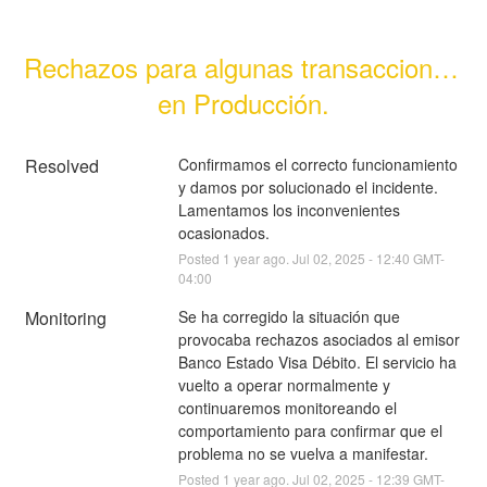
Rechazos para algunas transacciones 
en Producción.
Resolved
Confirmamos el correcto funcionamiento 
y damos por solucionado el incidente. 
Lamentamos los inconvenientes 
ocasionados.
Posted
1
year ago.
Jul
02
,
2025
-
12:40
GMT-
04:00
Monitoring
Se ha corregido la situación que 
provocaba rechazos asociados al emisor 
Banco Estado Visa Débito. El servicio ha 
vuelto a operar normalmente y 
continuaremos monitoreando el 
comportamiento para confirmar que el 
problema no se vuelva a manifestar.
Posted
1
year ago.
Jul
02
,
2025
-
12:39
GMT-