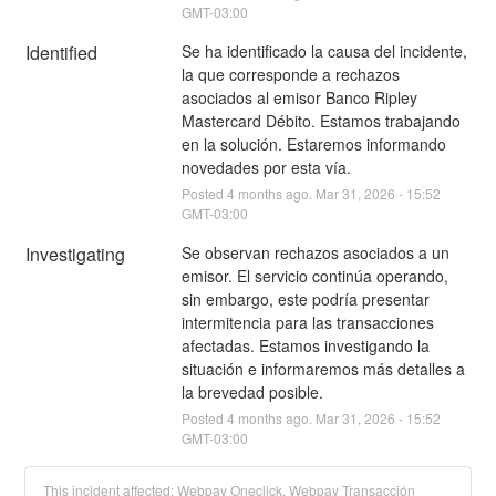
GMT-03:00
Identified
Se ha identificado la causa del incidente, 
la que corresponde a rechazos 
asociados al emisor Banco Ripley 
Mastercard Débito. Estamos trabajando 
en la solución. Estaremos informando 
novedades por esta vía.
Posted
4
months ago.
Mar
31
,
2026
-
15:52
GMT-03:00
Investigating
Se observan rechazos asociados a un 
emisor. El servicio continúa operando, 
sin embargo, este podría presentar 
intermitencia para las transacciones 
afectadas. Estamos investigando la 
situación e informaremos más detalles a 
la brevedad posible.
Posted
4
months ago.
Mar
31
,
2026
-
15:52
GMT-03:00
This incident affected: Webpay Oneclick, Webpay Transacción