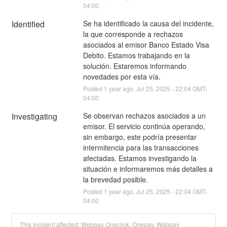
04:00
Identified
Se ha identificado la causa del incidente, 
la que corresponde a rechazos 
asociados al emisor Banco Estado Visa 
Debito. Estamos trabajando en la 
solución. Estaremos informando 
novedades por esta vía.
Posted
1
year ago.
Jul
25
,
2025
-
22:04
GMT-
04:00
Investigating
Se observan rechazos asociados a un 
emisor. El servicio continúa operando, 
sin embargo, este podría presentar 
intermitencia para las transacciones 
afectadas. Estamos investigando la 
situación e informaremos más detalles a 
la brevedad posible.
Posted
1
year ago.
Jul
25
,
2025
-
22:04
GMT-
04:00
This incident affected: Webpay Oneclick, Onepay, Webpay