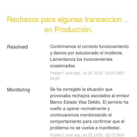
Rechazos para algunas transacciones 
en Producción.
Resolved
Confirmamos el correcto funcionamiento 
y damos por solucionado el incidente. 
Lamentamos los inconvenientes 
ocasionados.
Posted
1
year ago.
Jul
25
,
2025
-
22:23
GMT-
04:00
Monitoring
Se ha corregido la situación que 
provocaba rechazos asociados al emisor 
Banco Estado Visa Debito. El servicio ha 
vuelto a operar normalmente y 
continuaremos monitoreando el 
comportamiento para confirmar que el 
problema no se vuelva a manifestar.
Posted
1
year ago.
Jul
25
,
2025
-
22:15
GMT-