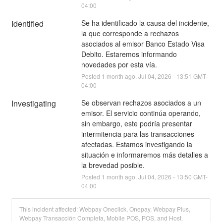
04:00
Identified
Se ha identificado la causa del incidente, 
la que corresponde a rechazos 
asociados al emisor Banco Estado Visa 
Debito. Estaremos informando 
novedades por esta vía.
Posted
1
month ago.
Jul
04
,
2026
-
13:51
GMT-
04:00
Investigating
Se observan rechazos asociados a un 
emisor. El servicio continúa operando, 
sin embargo, este podría presentar 
intermitencia para las transacciones 
afectadas. Estamos investigando la 
situación e informaremos más detalles a 
la brevedad posible.
Posted
1
month ago.
Jul
04
,
2026
-
13:50
GMT-
04:00
This incident affected: Webpay Oneclick, Onepay, Webpay Plus,
Webpay Transacción Completa, Mobile POS, POS, and Host.