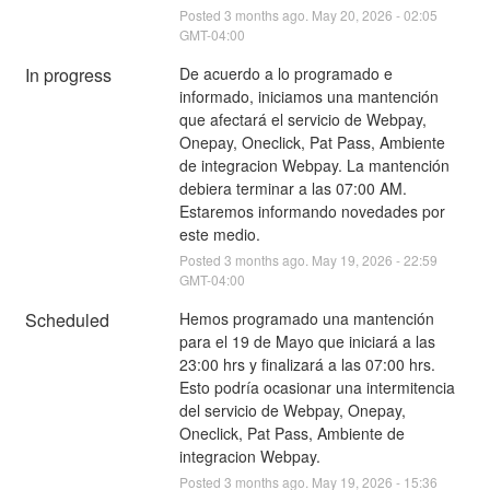
Posted
3
months ago.
May
20
,
2026
-
02:05
GMT-04:00
In progress
De acuerdo a lo programado e 
informado, iniciamos una mantención 
que afectará el servicio de Webpay, 
Onepay, Oneclick, Pat Pass, Ambiente 
de integracion Webpay. La mantención 
debiera terminar a las 07:00 AM. 
Estaremos informando novedades por 
este medio.
Posted
3
months ago.
May
19
,
2026
-
22:59
GMT-04:00
Scheduled
Hemos programado una mantención 
para el 19 de Mayo que iniciará a las 
23:00 hrs y finalizará a las 07:00 hrs. 
Esto podría ocasionar una intermitencia 
del servicio de Webpay, Onepay, 
Oneclick, Pat Pass, Ambiente de 
integracion Webpay.
Posted
3
months ago.
May
19
,
2026
-
15:36