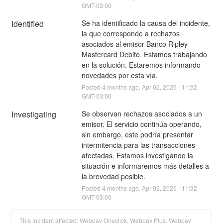
GMT-03:00
Identified
Se ha identificado la causa del incidente, 
la que corresponde a rechazos 
asociados al emisor Banco Ripley 
Mastercard Debito. Estamos trabajando 
en la solución. Estaremos informando 
novedades por esta vía.
Posted
4
months ago.
Apr
02
,
2026
-
11:32
GMT-03:00
Investigating
Se observan rechazos asociados a un 
emisor. El servicio continúa operando, 
sin embargo, este podría presentar 
intermitencia para las transacciones 
afectadas. Estamos investigando la 
situación e informaremos más detalles a 
la brevedad posible.
Posted
4
months ago.
Apr
02
,
2026
-
11:32
GMT-03:00
This incident affected: Webpay Oneclick, Webpay Plus, Webpay