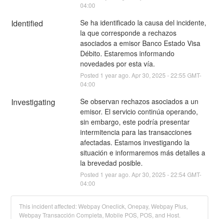
04:00
Identified
Se ha identificado la causa del incidente, 
la que corresponde a rechazos 
asociados a emisor Banco Estado Visa 
Débito. Estaremos informando 
novedades por esta vía.
Posted
1
year ago.
Apr
30
,
2025
-
22:55
GMT-
04:00
Investigating
Se observan rechazos asociados a un 
emisor. El servicio continúa operando, 
sin embargo, este podría presentar 
intermitencia para las transacciones 
afectadas. Estamos investigando la 
situación e informaremos más detalles a 
la brevedad posible.
Posted
1
year ago.
Apr
30
,
2025
-
22:54
GMT-
04:00
This incident affected: Webpay Oneclick, Onepay, Webpay Plus,
Webpay Transacción Completa, Mobile POS, POS, and Host.