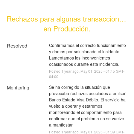
Rechazos para algunas transacciones 
en Producción.
Resolved
Confirmamos el correcto funcionamiento 
y damos por solucionado el incidente. 
Lamentamos los inconvenientes 
ocasionados durante esta incidencia.
Posted
1
year ago.
May
01
,
2025
-
01:45
GMT-
04:00
Monitoring
Se ha corregido la situación que 
provocaba rechazos asociados a emisor 
Banco Estado Visa Débito. El servicio ha 
vuelto a operar y estaremos 
monitoreando el comportamiento para 
confirmar que el problema no se vuelve 
a manifestar.
Posted
1
year ago.
May
01
,
2025
-
01:39
GMT-