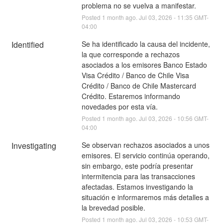
problema no se vuelva a manifestar.
Posted
1
month ago.
Jul
03
,
2026
-
11:35
GMT-
04:00
Identified
Se ha identificado la causa del incidente, 
la que corresponde a rechazos 
asociados a los emisores Banco Estado 
Visa Crédito / Banco de Chile Visa 
Crédito / Banco de Chile Mastercard 
Crédito. Estaremos informando 
novedades por esta vía.
Posted
1
month ago.
Jul
03
,
2026
-
10:56
GMT-
04:00
Investigating
Se observan rechazos asociados a unos 
emisores. El servicio continúa operando, 
sin embargo, este podría presentar 
intermitencia para las transacciones 
afectadas. Estamos investigando la 
situación e informaremos más detalles a 
la brevedad posible.
Posted
1
month ago.
Jul
03
,
2026
-
10:53
GMT-