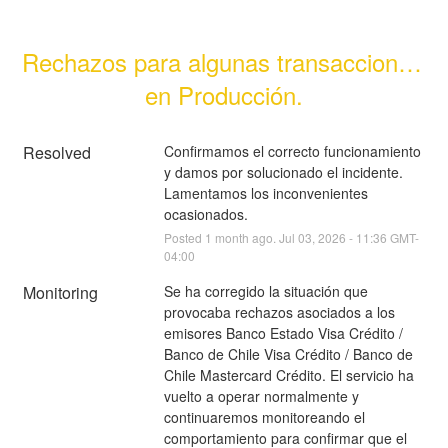
Rechazos para algunas transacciones 
en Producción.
Resolved
Confirmamos el correcto funcionamiento 
y damos por solucionado el incidente. 
Lamentamos los inconvenientes 
ocasionados.
Posted
1
month ago.
Jul
03
,
2026
-
11:36
GMT-
04:00
Monitoring
Se ha corregido la situación que 
provocaba rechazos asociados a los 
emisores Banco Estado Visa Crédito / 
Banco de Chile Visa Crédito / Banco de 
Chile Mastercard Crédito. El servicio ha 
vuelto a operar normalmente y 
continuaremos monitoreando el 
comportamiento para confirmar que el 