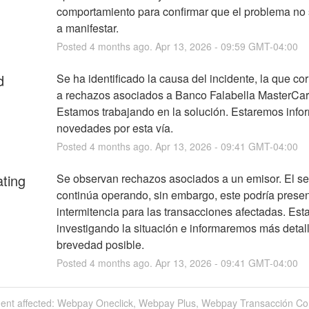
comportamiento para confirmar que el problema no 
a manifestar.
Posted
4
months ago.
Apr
13
,
2026
-
09:59
GMT-04:00
d
Se ha identificado la causa del incidente, la que co
a rechazos asociados a Banco Falabella MasterCard
Estamos trabajando en la solución. Estaremos info
novedades por esta vía.
Posted
4
months ago.
Apr
13
,
2026
-
09:41
GMT-04:00
ating
Se observan rechazos asociados a un emisor. El ser
continúa operando, sin embargo, este podría present
intermitencia para las transacciones afectadas. Est
investigando la situación e informaremos más detalle
brevedad posible.
Posted
4
months ago.
Apr
13
,
2026
-
09:41
GMT-04:00
ident affected: Webpay Oneclick, Webpay Plus, Webpay Transacción Co