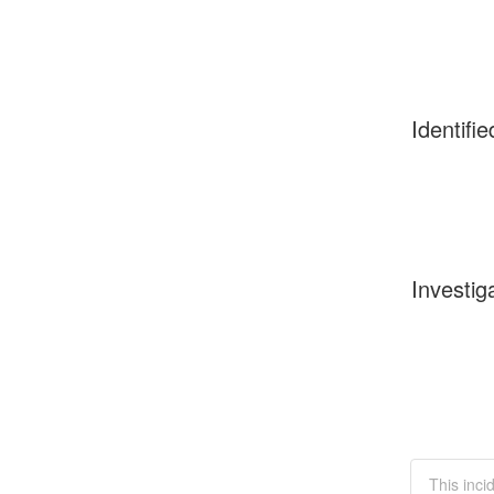
Identifie
Investig
This inc