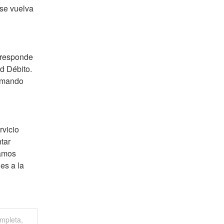
se vuelva 
rresponde 
 Débito. 
rmando 
vicio 
ar 
amos 
s a la 
mpleta,