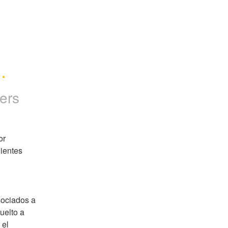
.
ers
r 
ientes 
ociados a 
elto a 
el 