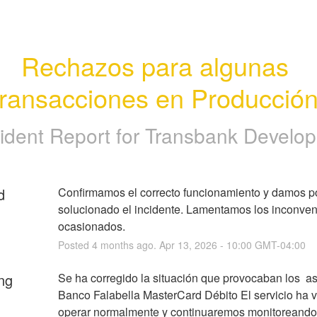
Rechazos para algunas 
transacciones en Producción
cident Report for
Transbank Develop
d
Confirmamos el correcto funcionamiento y damos po
solucionado el incidente. Lamentamos los inconven
ocasionados.
Posted
4
months ago.
Apr
13
,
2026
-
10:00
GMT-04:00
ng
Se ha corregido la situación que provocaban los  as
Banco Falabella MasterCard Débito El servicio ha vu
operar normalmente y continuaremos monitoreando 