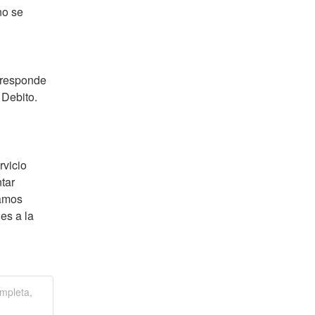
o se 
rresponde 
Debito. 
vicio 
ar 
amos 
s a la 
mpleta,