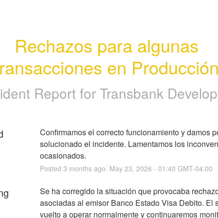
Rechazos para algunas 
transacciones en Producción
cident Report for
Transbank Develop
d
Confirmamos el correcto funcionamiento y damos po
solucionado el incidente. Lamentamos los inconven
ocasionados.
Posted
3
months ago.
May
23
,
2026
-
01:40
GMT-04:00
ng
Se ha corregido la situación que provocaba rechazo
asociadas al emisor Banco Estado Visa Debito. El se
vuelto a operar normalmente y continuaremos moni