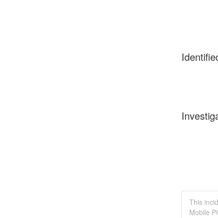
Identifie
Investig
This inc
Mobile P