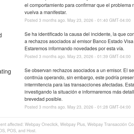
el comportamiento para confirmar que el problema n
vuelva a manifestar.
Posted
3
months ago.
May
23
,
2026
-
01:40
GMT-04:00
d
Se ha identificado la causa del incidente, la que co
a rechazos asociados al emisor Banco Estado Visa 
Estaremos informando novedades por esta vía.
Posted
3
months ago.
May
23
,
2026
-
01:39
GMT-04:00
ating
Se observan rechazos asociados a un emisor. El ser
continúa operando, sin embargo, este podría present
intermitencia para las transacciones afectadas. Est
investigando la situación e informaremos más detalle
brevedad posible.
Posted
3
months ago.
May
23
,
2026
-
01:28
GMT-04:00
ident affected: Webpay Oneclick, Webpay Plus, Webpay Transacción Co
OS, POS, and Host.